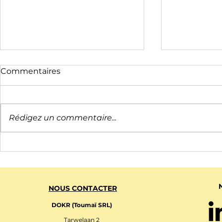
Commentaires
Rédigez un commentaire...
Choisir son logiciel OKR
Choisir son
(4/4) : les 4 modèles de
(3/4): les 5 
tarification
d'utilisateu
besoins sp
NOUS CONTACTER
DOKR (Toumaï SRL)
Tarwelaan 2