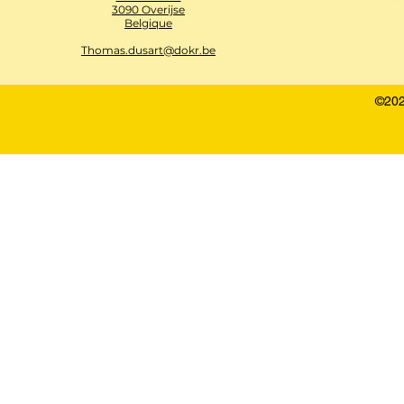
3090 Overijse
Belgique
Thomas.dusart@dokr.be
©202