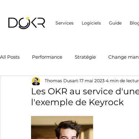
Services
Logiciels
Guide
Blo
All Posts
Performance
Stratégie
Change man
Thomas Dusart
17 mai 2023
4 min de lectu
KBI et valeurs
KSI et compétences
Autre
Les OKR au service d'une
l'exemple de Keyrock