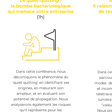
Le
quiet-quitting :
R
la bombe bactériologique
6 raison
qui menace votre entreprise
de re
(1h)
Dans cette conférence, nous
Dans ce
décortiquons le phénomène du
parcour
'quiet quitting' en identifiant ses
modes de 
origines, en mesurant son
et incon
ampleur, et en évaluant son
télétrava
potentiel de propagation. Nous
lumière 
analyserons également les risques
"valeu
qu'il représente pour les
Nous pr