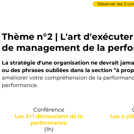
Réserver les 3 c
Thème n°2 | L'art d'exécuter
de management de la perf
La stratégie d'une organisation ne devrait jamais
ou des phrases oubliées dans la section "à prop
améliorer votre compréhension de la performance
performance.
Conférence
Les 3+1 dimensions de la
Les 4 pil
performance
(1h)