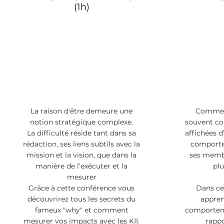
(1h)
La raison d'être demeure une
Comment
notion stratégique complexe.
souvent con
La difficulté réside tant dans sa
affichées d
rédaction, ses liens subtils avec la
comporte
mission et la vision, que dans la
ses memb
manière de l’exécuter et la
plu
mesurer
Grâce à cette conférence vous
Dans ce
découvrirez tous les secrets du
appre
fameux "why" et comment
comporteme
mesurer vos impacts avec les
KII
.
rappo