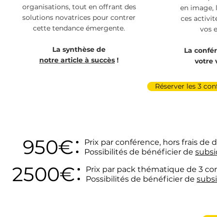
organisations, tout en offrant des
en image, 
solutions novatrices pour contrer
ces activi
cette tendance émergente.
vos e
La synthèse de
La confé
notre article à succès
!
votre 
Réserver les 3 co
950€
Prix par conférence, hors frais 
Possibilités de bénéficier de
subsi
2500€
Prix par pack thématique de 3 co
Possibilités de bénéficier de
subs