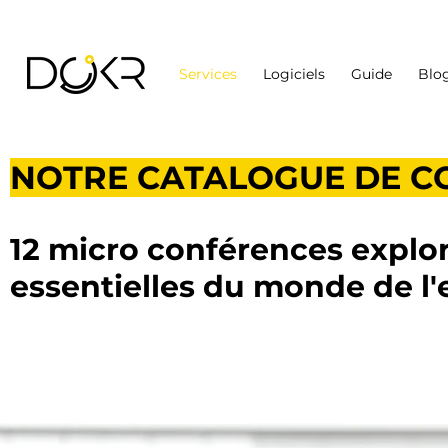
Services
Logiciels
Guide
Blo
NOTRE CATALOGUE DE C
12 m
icro conférences explo
essentielles
du monde de l'