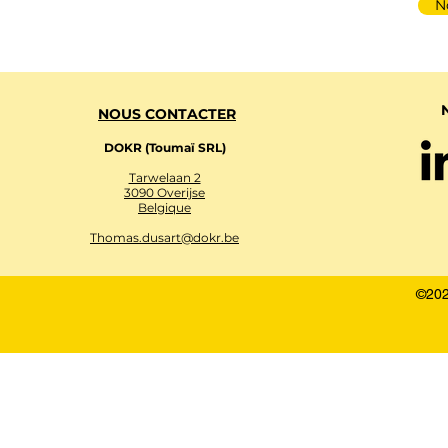
N
NOUS CONTACTER
DOKR (Toumaï SRL)
Tarwelaan 2
3090 Overijse
Belgique
Thomas.dusart@dokr.be
©202