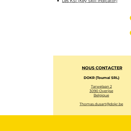
Les KSI (Key Skill Indicator)
NOUS CONTACTER
DOKR (Toumaï SRL)
Tarwelaan 2
3090 Overijse
Belgique
Thomas.dusart@dokr.be