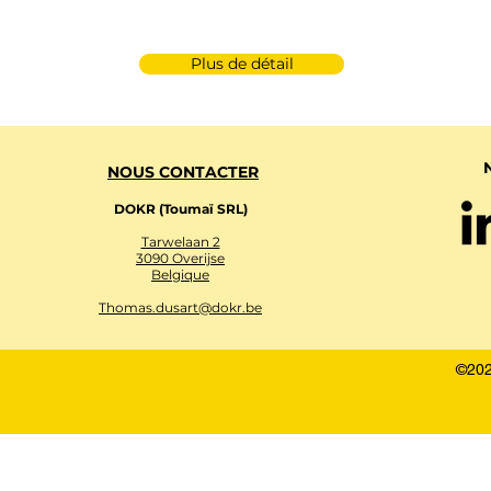
Plus de détail
NOUS CONTACTER
DOKR (Toumaï SRL)
Tarwelaan 2
3090 Overijse
Belgique
Thomas.dusart@dokr.be
©202