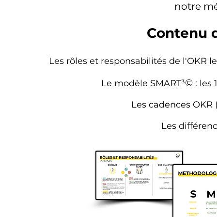
notre 
Contenu d
Les rôles et responsabilités de l'OKR l
©
Le modèle SMART³
: les
Les cadences OKR (t
Les différen