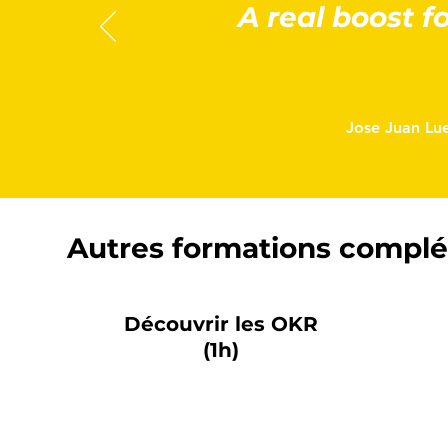
A real boost f
Jose Juan Lue
Autres formations compl
Découvrir les OKR
(1h)