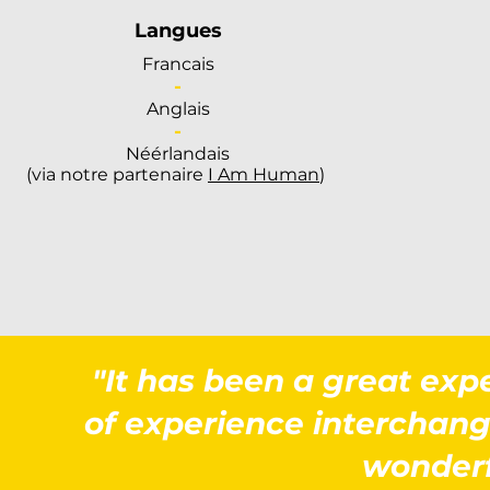
Langues
Francais
-
Anglais
-
​Néérlandais
(via notre partenaire
I Am Human
)
"It has been a great expe
of experience interchange
wonderf