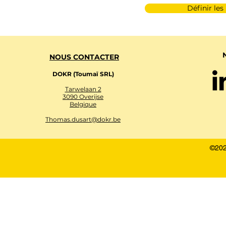
Définir les
NOUS CONTACTER
DOKR (Toumaï SRL)
Tarwelaan 2
3090 Overijse
Belgique
Thomas.dusart@dokr.be
©202