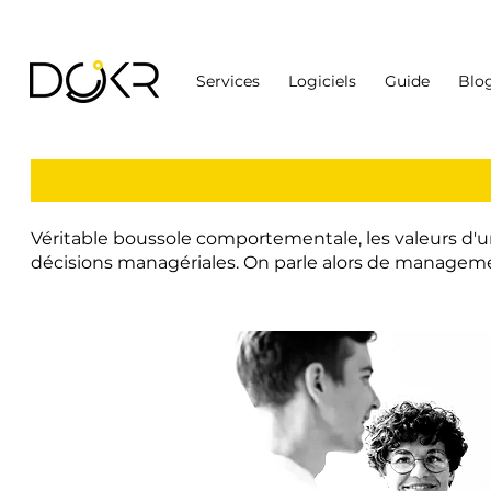
Services
Logiciels
Guide
Blo
LE MANAGEMENT PAR L
Véritable boussole comportementale, les valeurs d'un
décisions managériales. On parle alors de managemen