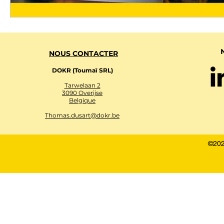
NOUS CONTACTER
DOKR (Toumaï SRL)
Tarwelaan 2
3090 Overijse
Belgique
Thomas.dusart@dokr.be
©202