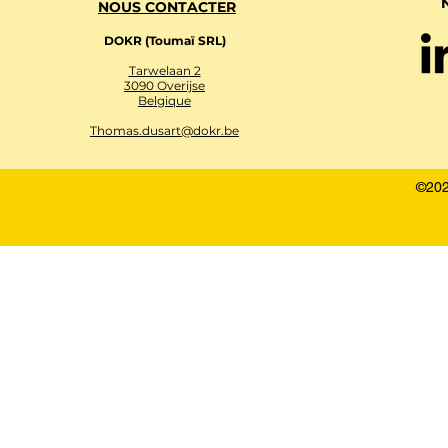
NOUS CONTACTER
DOKR (Toumaï SRL)
Tarwelaan 2
3090 Overijse
Belgique
Thomas.dusart@dokr.be
©202