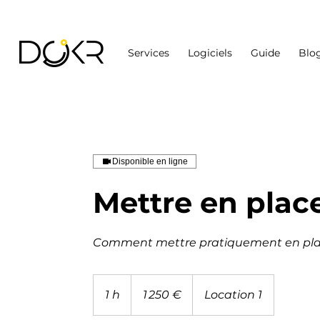
Services
Logiciels
Guide
Blo
Disponible en ligne
Mettre en plac
Comment mettre pratiquement en plac
1 250
euros
1 h
1
1 250 €
Location 1