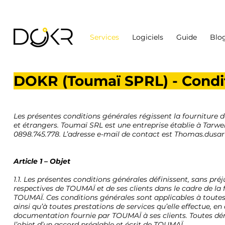
Services
Logiciels
Guide
Blo
DOKR (Toumaï SPRL) - Condi
Les présentes conditions générales régissent la fourniture d
et étrangers. Toumaï SRL est une entreprise établie à Tarwela
0898.745.778. L’adresse e-mail de contact est
Thomas.dusa
Article 1 – Objet
1.1. Les présentes conditions générales définiss
ent, sans préj
respectives de TOUMAÏ et de ses clients dans le cadre de l
TOUMAÏ. Ces conditions gén
érales sont applicables à tout
ainsi qu’à toutes prestations de services qu’elle effectue, e
documentation fournie par TOUMAÏ à ses clients. Toutes dé
l’objet d’un accord préalable et écrit de TOUMAÏ.