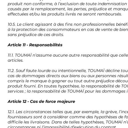
produit non conforme, à l’exclusion de toute indemnisation 
causés par le remplacement, les pertes, préjudice et manque
effectuées et/ou les produits livrés ne seront remboursés.
10.5. Le client agissant à des fins non professionnelles bénéf
à la protection des consommateurs en cas de vente de bie
sans préjudice de ces droits.
Article 11 - Responsabilités
11.1. TOUMAÏ n’assume aucune autre responsabilité que celle pr
articles.
11.2. Sauf faute lourde ou intentionnelle, TOUMAÏ décline tout
cas de dommages directs aux biens ou aux personnes résultan
compris le manque à gagner ou tout autre préjudice découl
produit fourni. En toutes hypothèse, la responsabilité de 
services ; la responsabilité de TOUMAÏ pour les dommages in
Article 12 - Cas de force majeure
12.1. Les circonstances telles que, par exemple, la grève, l’ince
fournisseurs sont à considérer comme des hypothèses de forc
difficile les livraisons. Dans de telles hypothèses, TOUMAÏ n’aur
circonstances ni l’impossibilité d’exécution du contrat.