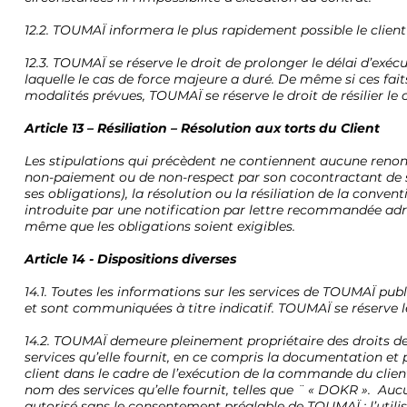
12.2. TOUMAÏ informera le plus rapidement possible le clien
12.3. TOUMAÏ se réserve le droit de prolonger le délai d’ex
laquelle le cas de force majeure a duré. De même si ces fa
modalités prévues, TOUMAÏ se réserve le droit de résilier le
Article 13 – Résiliation – Résolution aux torts du Client
Les stipulations qui précèdent ne contiennent aucune renonc
non-paiement ou de non-respect par son cocontractant de se
ses obligations), la résolution ou la résiliation de la conve
introduite par une notification par lettre recommandée adre
même que les obligations soient exigibles.
Article 14 - Dispositions diverses
14.1. Toutes les informations sur les services de TOUMAÏ pub
et sont communiquées à titre indicatif. TOUMAÏ se réserve le
14.2. TOUMAÏ demeure pleinement propriétaire des droits de pr
services qu’elle fournit, en ce compris la documentation e
client dans le cadre de l’exécution de la commande du clie
nom des services qu’elle fournit, telles que ¨ « DOKR ». Au
autorisé sans le consentement préalable de TOUMAÏ ; l’utilis