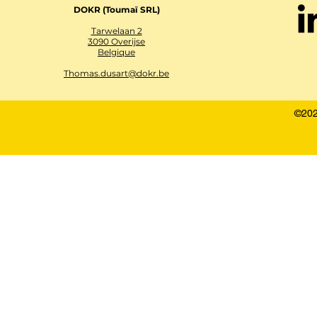
DOKR (Toumaï SRL)
Tarwelaan 2
3090 Overijse
Belgique
Thomas.dusart@dokr.be
©202