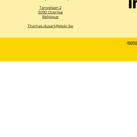
Tarwelaan 2
3090 Overijse
Belgique
Thomas.dusart@dokr.be
©202